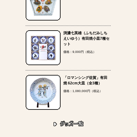
渕濃七英雄（ふちだみしち
えいゆう）有田焼小皿7種セ
ット
価格：9,000円（税込）
「ロマンシング佐賀」有田
焼 62cm大皿（全3種）
価格：1,080,000円（税込）